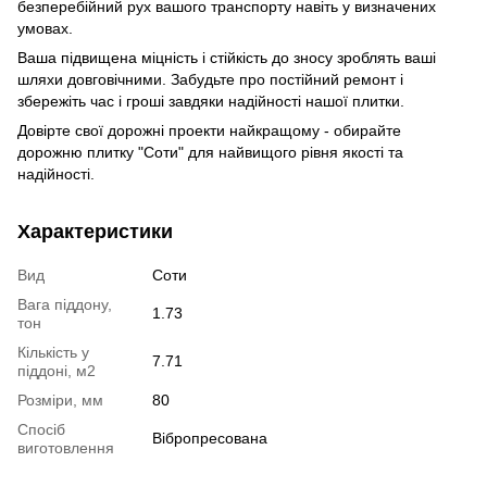
безперебійний рух вашого транспорту навіть у визначених
умовах.
Ваша підвищена міцність і стійкість до зносу зроблять ваші
шляхи довговічними. Забудьте про постійний ремонт і
збережіть час і гроші завдяки надійності нашої плитки.
Довірте свої дорожні проекти найкращому - обирайте
дорожню плитку "Соти" для найвищого рівня якості та
надійності.
Характеристики
Вид
Соти
Вага піддону,
1.73
тон
Кількість у
7.71
піддоні, м2
Розміри, мм
80
Спосіб
Вібропресована
виготовлення