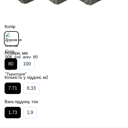
Колір
Розміри, мм
80
100
Кількість у піддоні, м2
7.71
8,33
Вага піддону, тон
1.73
1,9