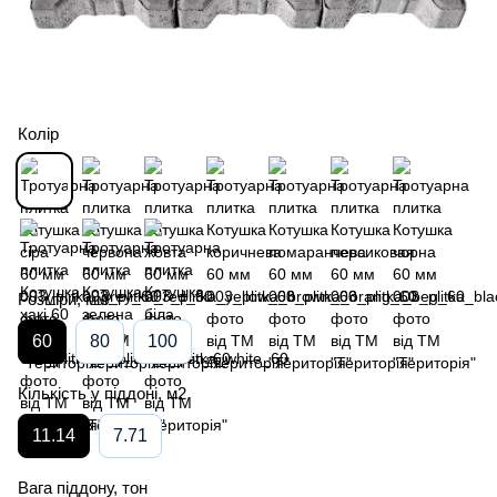
Колір
Розміри, мм
60
80
100
Кількість у піддоні, м2
11.14
7.71
Вага піддону, тон