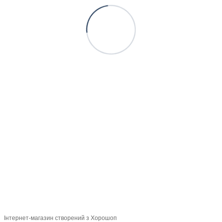
+380505770003
+380988881239
Контакти
Повна версія сайту
Мапа сайту
Офіційний сайт виробника тротуарної плитки ТМ "Територія"
Укр
Рус
Інтернет-магазин створений з Хорошоп