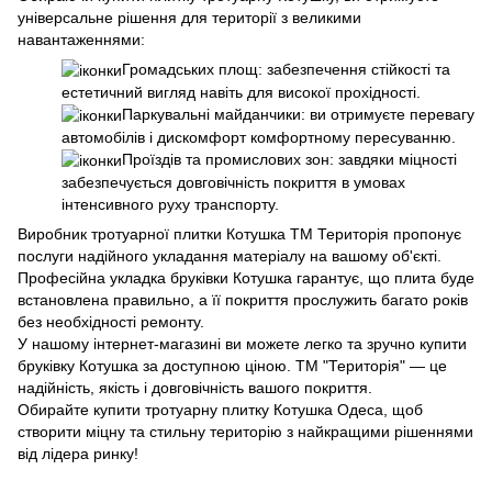
універсальне рішення для території з великими
навантаженнями:
Громадських площ: забезпечення стійкості та
естетичний вигляд навіть для високої прохідності.
Паркувальні майданчики: ви отримуєте перевагу
автомобілів і дискомфорт комфортному пересуванню.
Проїздів та промислових зон: завдяки міцності
забезпечується довговічність покриття в умовах
інтенсивного руху транспорту.
Виробник тротуарної плитки Котушка ТМ Територія пропонує
послуги надійного укладання матеріалу на вашому об'єкті.
Професійна укладка бруківки Котушка гарантує, що плита буде
встановлена ​​​правильно, а її покриття прослужить багато років
без необхідності ремонту.
У нашому інтернет-магазині ви можете легко та зручно купити
бруківку Котушка за доступною ціною. ТМ "Територія" — це
надійність, якість і довговічність вашого покриття.
Обирайте купити тротуарну плитку Котушка Одеса, щоб
створити міцну та стильну територію з найкращими рішеннями
від лідера ринку!