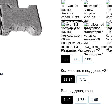
Размери, мм
60
80
100
Количество в поддоне, м2
лы
11.14
7.71
Вес поддона, тонн
1.42
1.78
1,95