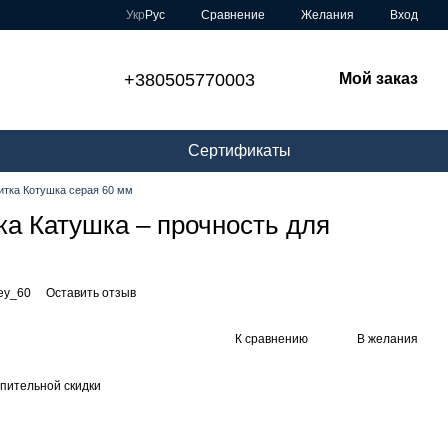
Сравнение
Укр
Рус
Желания
Вход
+380505770003
Мой заказ
Сертификаты
итка Котушка серая 60 мм
ка Катушка – прочность для
rey_60
Оставить отзыв
К сравнению
В желания
пительной скидки