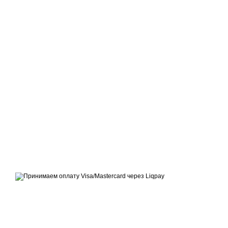
Официальный сайт производителя тротуарной плитки ТМ
«Территория»
Принимаем к оплате
Мобильная версия