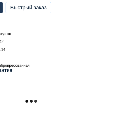
Быстрый заказ
отушка
42
.14
0
ибропресованная
антия