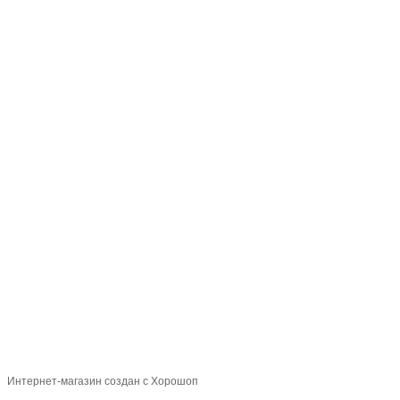
+380505770003
+380988881239
Контакт
Полная версия сайта
Карта сайта
Официальный сайт производителя тротуарной плитки ТМ
«Территория»
Укр
Рус
Интернет-магазин создан с Хорошоп