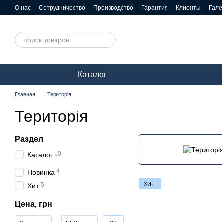
Перейти к основному контенту
О нас
Сотрудничество
Производство
Гарантия
Клиенты
Гал
Каталог
Главная
Територія
Територія
Раздел
10
Каталог
4
Новинка
ХИТ
5
Хит
Цена, грн
От Цена, грн
До Цена, грн