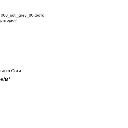
литка Соти
рн/м²
Каталог
Клиентам
Каталог
Вход в личный кабинет