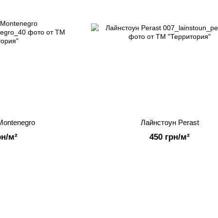
Montenegro
Лайнстоун Perast
рн/м²
450 грн/м²