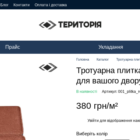
Блог
Контакти
Оплата і доставка
Прайс
Укладання
Головна
Каталог
Тротуарна пли
Тротуарна плитка
для вашого двор
В наявності
Артикул: 001_plitka_
380 грн/м²
Увійти
для відображення нак
%
Виберіть колір