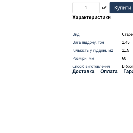
Купити
м²
Характеристики
Вид
Старе
Вага піддону, тон
1.45
Кількість у піддоні, м2
11.5
Розміри, мм
60
Спосіб виготовлення
Вібро
Доставка
Оплата
Гар