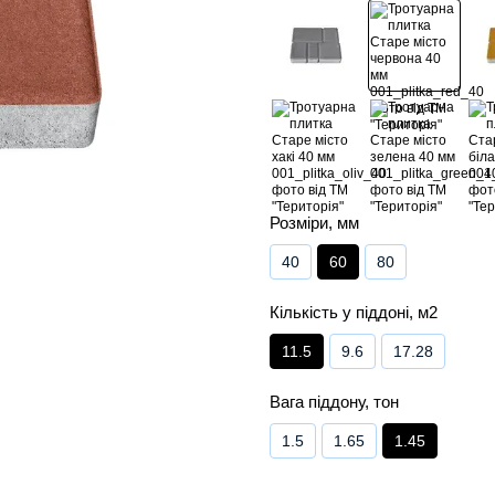
Розміри, мм
40
60
80
Кількість у піддоні, м2
11.5
9.6
17.28
Вага піддону, тон
1.5
1.65
1.45