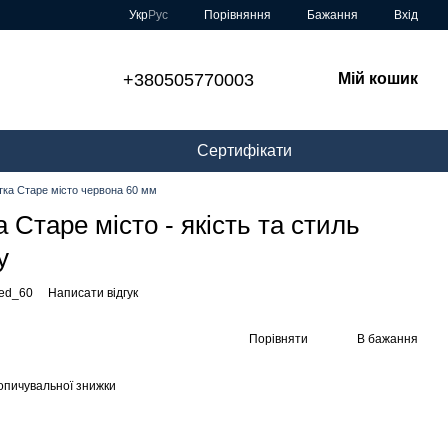
Порівняння
Укр
Рус
Бажання
Вхід
+380505770003
Мій кошик
Сертифікати
тка Старе місто червона 60 мм
 Старе місто - якість та стиль
у
red_60
Написати відгук
Порівняти
В бажання
опичувальної знижки