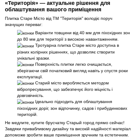
«Територія» — актуальне рішення для
облаштування вашого приміщення
Плитка Старе Місто від ТМ "Територія" володіє поруч
значущих переваг:
Варіанти товщини від 40 мм для піхохідних зон
до 80 мм для території з високою навантаженням.
Тротуарна плитка Старе місто доступна в
різних колірних рішеннях, що дозволяє створити
унікальні зразки.
Поверхність плитки легко очищається,
зберігаючи свій початковий вигляд навіть у спустя роки
експлуатації.
Старий місто виробляється методом
вібропресування, що забезпечує його міцність і
довговічність.
Ідеально підходить для облаштування
піхохідних доріг, зон відпочинку, садов і прибудинкових
територій.
Не медлите, купите брусчатку Старый город прямо сейчас!
Завдяки привабливому дизайну та високій надійності матеріал
допоможе зробити ваше приміщення зручним та естетичним.