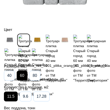
Цвет
Размери, мм
40
60
80
Количество в поддоне, м2
11.5
9.6
17.28
Вес поддона, тонн