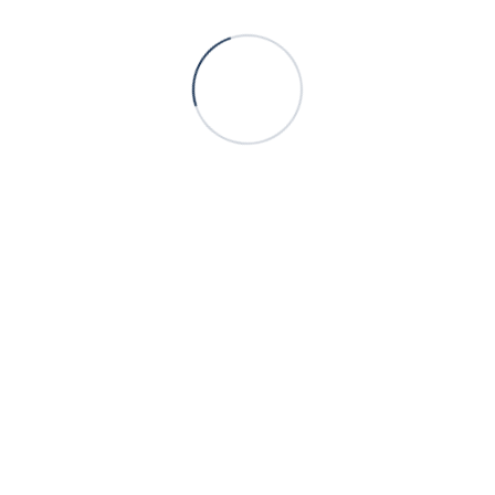
+380505770003
+380988881239
Контакт
Полная версия сайта
Карта сайта
Официальный сайт производителя тротуарной плитки ТМ
«Территория»
Укр
Рус