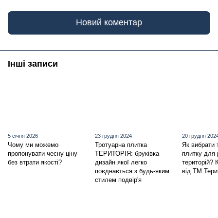
Новий коментар
Інші записи
5 січня 2026
23 грудня 2024
20 грудня 202
Чому ми можемо
Тротуарна плитка
Як вибрати 
пропонувати чесну ціну
ТЕРИТОРІЯ: бруківка
плитку для 
без втрати якості?
дизайн якої легко
територій? 
поєднається з будь-яким
від ТМ Тери
стилем подвір'я