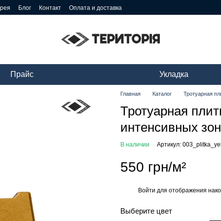
ерея
Блог
Контакт
Оплата и доставка
Прайс
Укладка
Главная
Каталог
Тротуарная пл
Тротуарная плит
интенсивных зон
В наличии
Артикул: 003_plitka_y
550 грн/м²
Войти
для отображения нако
%
Выберите цвет