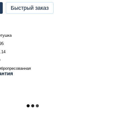
Быстрый заказ
отушка
95
.14
0
ибропресованная
антия