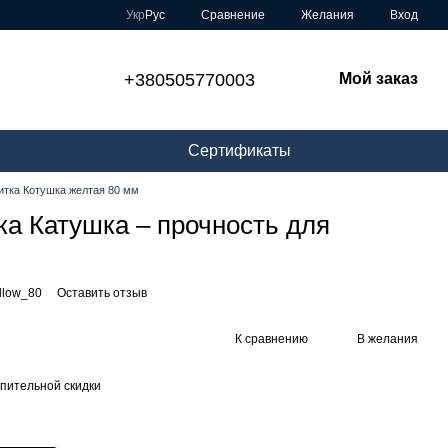
Сравнение
Укр
Рус
Желания
Вход
+380505770003
Мой заказ
Сертификаты
итка Котушка желтая 80 мм
ка Катушка – прочность для
ellow_80
Оставить отзыв
К сравнению
В желания
пительной скидки