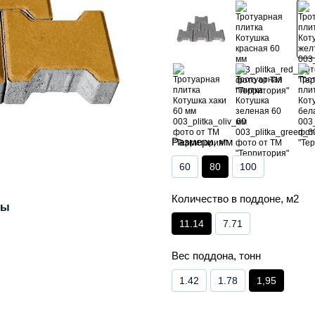
Размери, мм
60
80
100
Количество в поддоне, м2
лы
11.14
7.71
Вес поддона, тонн
1.42
1.78
1,95