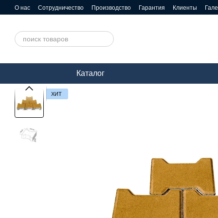
Перейти к основному контенту
О нас
Сотрудничество
Производство
Гарантия
Клиенты
Гал
Каталог
ХИТ