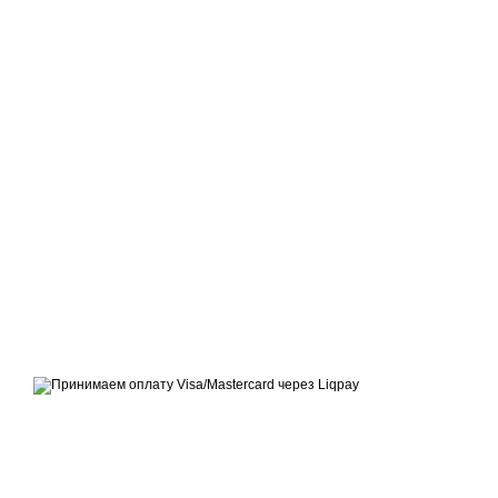
Официальный сайт производителя тротуарной плитки ТМ
«Территория»
Принимаем к оплате
Мобильная версия