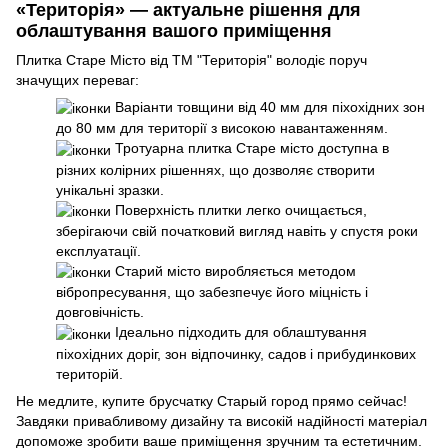
«Територія» — актуальне рішення для
облаштування вашого приміщення
Плитка Старе Місто від ТМ "Територія" володіє поруч
значущих переваг:
Варіанти товщини від 40 мм для піхохідних зон
до 80 мм для території з високою навантаженням.
Тротуарна плитка Старе місто доступна в
різних колірних рішеннях, що дозволяє створити
унікальні зразки.
Поверхність плитки легко очищається,
зберігаючи свій початковий вигляд навіть у спустя роки
експлуатації.
Старий місто виробляється методом
вібропресування, що забезпечує його міцність і
довговічність.
Ідеально підходить для облаштування
піхохідних доріг, зон відпочинку, садов і прибудинкових
територій.
Не медлите, купите брусчатку Старый город прямо сейчас!
Завдяки привабливому дизайну та високій надійності матеріал
допоможе зробити ваше приміщення зручним та естетичним.