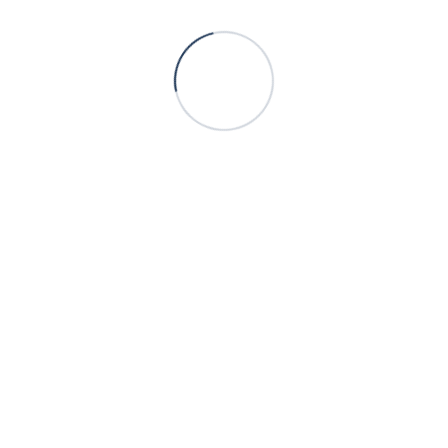
+380505770003
+380988881239
Контакт
Полная версия сайта
Карта сайта
Официальный сайт производителя тротуарной плитки ТМ
«Территория»
Укр
Рус