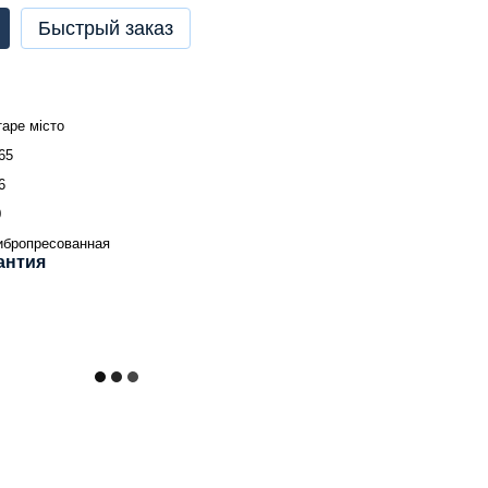
Быстрый заказ
таре місто
65
6
0
ибропресованная
антия