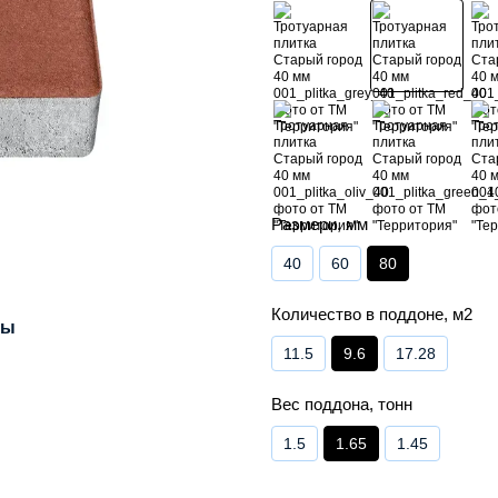
Размери, мм
40
60
80
Количество в поддоне, м2
лы
11.5
9.6
17.28
Вес поддона, тонн
1.5
1.65
1.45