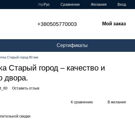
Сравнение
Укр
Рус
Желания
Вход
+380505770003
Мой заказ
Сертификаты
итка Старый город 80 мм
ка Старый город – качество и
о двора.
ed_80
Оставить отзыв
К сравнению
В желания
пительной скидки