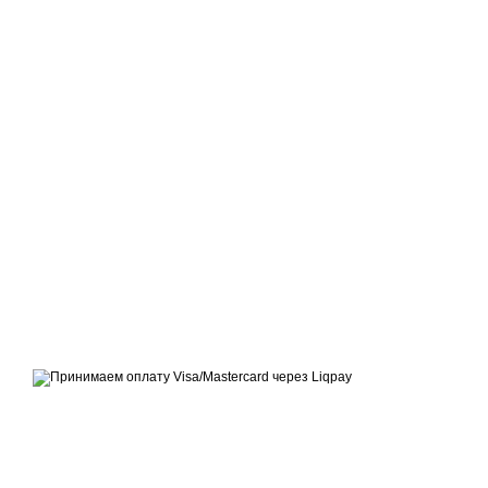
Официальный сайт производителя тротуарной плитки ТМ
«Территория»
Принимаем к оплате
Мобильная версия