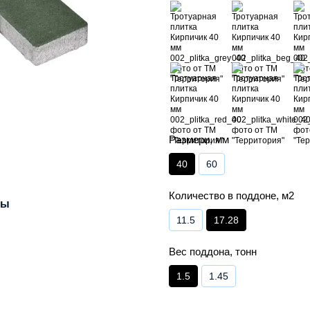
Размери, мм
40
60
Количество в поддоне, м2
лы
11.5
17.28
Вес поддона, тонн
1.5
1.45