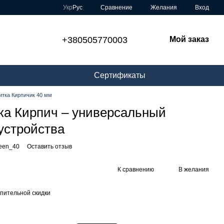
Сравнение
Укр
Рус
Желания
Вход
+380505770003
Мой заказ
Сертификаты
итка Кирпичик 40 мм
ка Кирпич – универсальный
устройства
reen_40
Оставить отзыв
К сравнению
В желания
пительной скидки