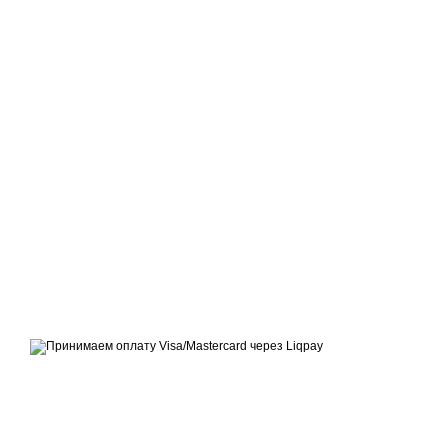
Официальный сайт производителя тротуарной плитки ТМ
«Территория»
Принимаем к оплате
Мобильная версия