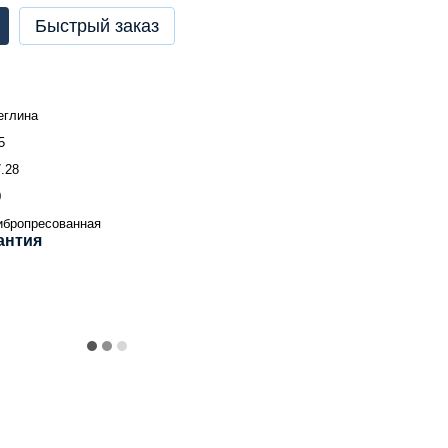
Быстрый заказ
еглина
5
.28
0
ибропресованная
антия