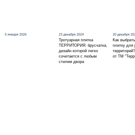
5 января 2026
23 декабря 2024
20 декабря 20
Тротуарная плитка
Как выбрат
ТЕРРИТОРИЯ: брусчатка,
плитку для 
дизайн которой легко
территорий?
сочетается с любым
от ТМ "Терр
стилем двора
+380505770003
+380988881239
Контакт
Полная версия сайта
Карта сайта